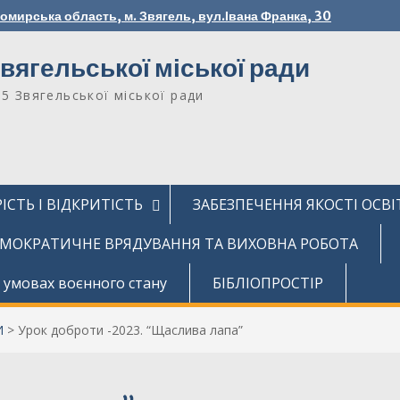
томирська область, м. Звягель, вул.Івана Франка, 30
вягельської міської ради
№5 Звягельської міської ради
ІСТЬ І ВІДКРИТІСТЬ
ЗАБЕЗПЕЧЕННЯ ЯКОСТІ ОСВІ
МОКРАТИЧНЕ ВРЯДУВАННЯ ТА ВИХОВНА РОБОТА
 умовах воєнного стану
БІБЛІОПРОСТІР
И
>
Урок доброти -2023. “Щаслива лапа”