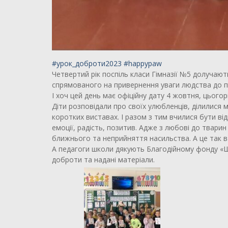
#урок_доброти2023
#happypaw
Четвертий рік поспіль класи Гімназії №5 долучають
спрямованого на привернення уваги людства до п
І хоч цей день має офіційну дату 4 жовтня, цьог
Діти розповідали про своїх улюбленців, ділилися
коротких виставах. І разом з тим вчилися бути ві
емоції, радість, позитив. Адже з любові до твар
ближнього та неприйняття насильства. А це так в
А педагоги школи дякують Благодійному фонду «Щас
доброти та надані матеріали.