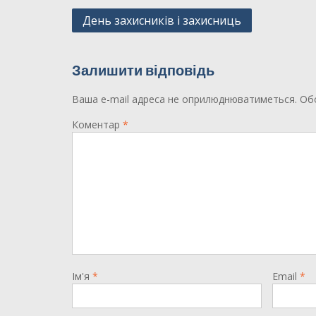
Навігація
День захисників і захисниць
записів
Залишити відповідь
Ваша e-mail адреса не оприлюднюватиметься.
Обо
Коментар
*
Ім'я
*
Email
*