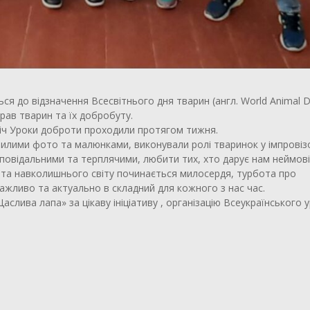
ся до відзначення Всесвітнього дня тварин (англ. World Animal D
рав тварин та їх добробуту.
оріч Уроки доброти проходили протягом тижня.
 милими фото та малюнками, виконували ролі тваринок у імпрові
дповідальними та терплячими, любити тих, хто дарує нам неймові
ин та навколишнього світу починається милосердя, турбота про
ажливо та актуально в складний для кожного з нас час.
лива лапа» за цікаву ініціативу , організацію Всеукраїнського 