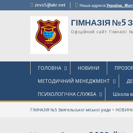
Перейти
znvs5@ukr.net
Наша адреса:
Україна, Жи
до
вмісту
ГІМНАЗІЯ №5 З
Офіційний сайт Гімназії 
ГОЛОВНА
НОВИНИ
ПРОЗОР
МЕТОДИЧНИЙ МЕНЕДЖМЕНТ
ДЕ
ПСИХОЛОГІЧНА СЛУЖБА
Школа в
ГІМНАЗІЯ №5 Звягельської міської ради
>
НОВИН