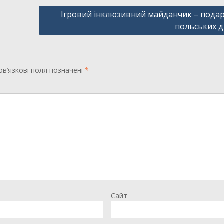
Ігровий інклюзивний майданчик – пода
польських д
в’язкові поля позначені
*
Сайт