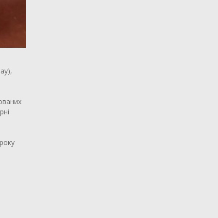
ay),
зованих
рні
уроку