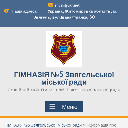
Перейти
znvs5@ukr.net
до
Наша адреса:
Україна, Житомирська область, м.
вмісту
Звягель, вул.Івана Франка, 30
ГІМНАЗІЯ №5 Звягельської
міської ради
Офіційний сайт Гімназії №5 Звягельської міської ради
Меню
ГІМНАЗІЯ №5 Звягельської міської ради
>
Інформація про