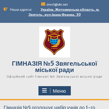
Перейти
znvs5@ukr.net
до
Наша адреса:
Україна, Житомирська область, м.
вмісту
Звягель, вул.Івана Франка, 30
ГІМНАЗІЯ №5 Звягельської
міської ради
Офіційний сайт Гімназії №5 Звягельської міської ради
Меню
НОВИНИ
Гімназія №5 оголошує набір учнів до 1-го