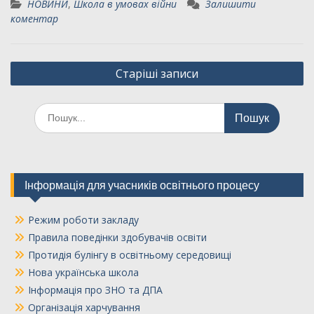
НОВИНИ
,
Школа в умовах війни
Залишити
коментар
Навігація
Старіші записи
за
записами
Шукати:
Інформація для учасників освітнього процесу
Режим роботи закладу
Правила поведінки здобувачів освіти
Протидія булінгу в освітньому середовищі
Нова українська школа
Інформація про ЗНО та ДПА
Організація харчування