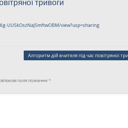
повітряної тривоги
6CQr6g-UUSkOszNaJSmftwOBM/view?usp=sharing
Алгоритм дій вчителя під час повітряної тр
в’язкові поля позначені
*