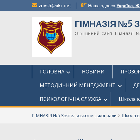
Перейти
znvs5@ukr.net
Наша адреса:
Україна, Ж
до
вмісту
ГІМНАЗІЯ №5 З
Офіційний сайт Гімназії 
ГОЛОВНА
НОВИНИ
ПРОЗОР
МЕТОДИЧНИЙ МЕНЕДЖМЕНТ
ДЕ
ПСИХОЛОГІЧНА СЛУЖБА
Школа в
ГІМНАЗІЯ №5 Звягельської міської ради
>
Школа в