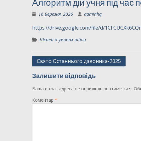
Алгоритм дій учня під час 
16 Березня, 2026
adminhq
https://drive.google.com/file/d/1CFCUCXk
Школа в умовах війни
Навігація
Свято Останнього дзвоника-2025
записів
Залишити відповідь
Ваша e-mail адреса не оприлюднюватиметься.
Обо
Коментар
*