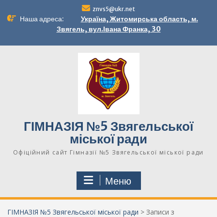
Перейти
znvs5@ukr.net
до
Наша адреса:
Україна, Житомирська область, м.
вмісту
Звягель, вул.Івана Франка, 30
ГІМНАЗІЯ №5 Звягельської
міської ради
Офіційний сайт Гімназії №5 Звягельської міської ради
Меню
ГІМНАЗІЯ №5 Звягельської міської ради
>
Записи з