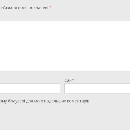
в’язкові поля позначені
*
Сайт
цьому браузері для моїх подальших коментарів.