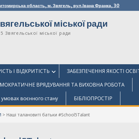
итомирська область, м. Звягель, вул.Івана Франка, 30
вягельської міської ради
№5 Звягельської міської ради
ІСТЬ І ВІДКРИТІСТЬ
ЗАБЕЗПЕЧЕННЯ ЯКОСТІ ОСВІ
МОКРАТИЧНЕ ВРЯДУВАННЯ ТА ВИХОВНА РОБОТА
 умовах воєнного стану
БІБЛІОПРОСТІР
И
>
Наші талановиті батьки #School5Talant