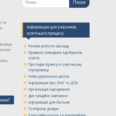
н та
Інформація для учасників
ям
освітнього процесу
часницю
Режим роботи закладу
часних
Правила поведінки здобувачів
освіти
ова»,
Протидія булінгу в освітньому
середовищі
Нова українська школа
Інформація про ЗНО та ДПА
Організація харчування
Дистанційне навчання
вими?
Інформація для батьків
Телефони довіри
Благодійні кошти та фандрайзінг