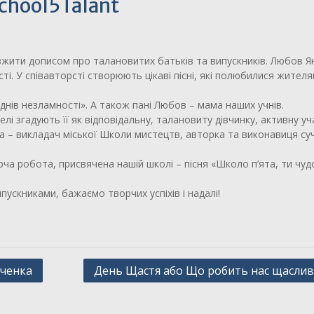
School5Talant
ити дописом про талановитих батьків та випускників. Любов Я
ті. У співавторсті створюють цікаві пісні, які полюбилися жител
днів незламності». А також пані Любов – мама наших учнів.
і згадують її як відповідальну, талановиту дівчинку, активну у
на – викладач міської Школи мистецтв, авторка та виконавиця су
ча робота, присвячена нашій школі – пісня «Школо п’ята, ти чуд
скниками, бажаємо творчих успіхів і надалі!
вченка
День Щастя або Що робить нас щасли