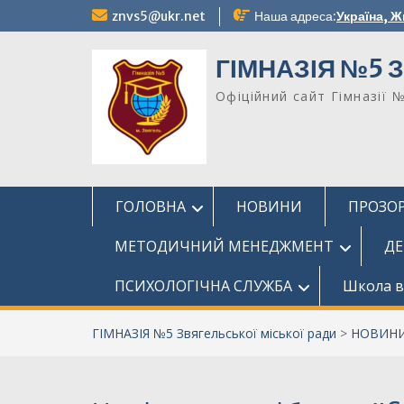
Перейти
znvs5@ukr.net
Наша адреса:
Україна, Ж
до
вмісту
ГІМНАЗІЯ №5 З
Офіційний сайт Гімназії 
ГОЛОВНА
НОВИНИ
ПРОЗОР
МЕТОДИЧНИЙ МЕНЕДЖМЕНТ
ДЕ
ПСИХОЛОГІЧНА СЛУЖБА
Школа в
ГІМНАЗІЯ №5 Звягельської міської ради
>
НОВИН