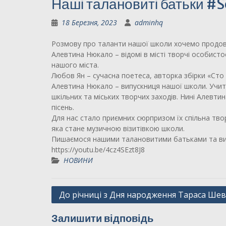
Наші талановиті батьки #
18 Березня, 2023
adminhq
Розмову про таланти нашої школи хочемо продовж
Алевтина Нюкало – відомі в місті творчі особистос
нашого міста.
Любов Ян – сучасна поетеса, авторка збірки «Сто 
Алевтина Нюкало – випускниця нашої школи. Учител
шкільних та міських творчих заходів. Нині Алевти
пісень.
Для нас стало приємних сюрпризом їх спільна твор
яка стане музичною візитівкою школи.
Пишаємося нашими талановитими батьками та випу
https://youtu.be/4cz4SEzt8J8
НОВИНИ
Навігація
До річниці з Дня народження Тараса Ше
записів
Залишити відповідь