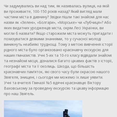
Чи задумувались ви над тим, як називалась вулиця, на якій
ви проживаєте, 100-150 років назад? Який вигляд мали
частини міста в давнину? Звідки пішли такі знайомі для нас
назви як «Зелені», «Болгари», «Морське» чи «Лубчиця»? Або
яких видатних уродженців міста, окрім Лесі Українки, ви
могли б назвати? Якщо старожили міста можуть пригадати і
похизуватися деякими знаннями, то у сучасної молоді
виникнуть неабиякі труднощі. Тому з метою вивчення історії
рідного міста було організовано краєзнавчу екскурсію для
наших гімназистів. Учні 5-их та 10-го класу відвідали знайомі
та незнайомі місця, дізналися багато цікавих фактів з історії,
географії міста та її околиць. Шкода, що більшість
краєзнавчих пам’яток, які свого часу були окрасою нашого
Звягеля, знищені, і сьогодні ми можемо їх лише уявити.
Учні та вчителі Гімназії №5 вдячні краєзнавцю Віктору
Ваховському за проведену екскурсію та цікаву інформацію
про наш Звягель.