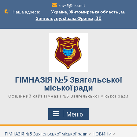
Перейти
znvs5@ukr.net
до
Наша адреса:
Україна, Житомирська область, м.
вмісту
Звягель, вул.Івана Франка, 30
ГІМНАЗІЯ №5 Звягельської
міської ради
Офіційний сайт Гімназії №5 Звягельської міської ради
Меню
ГІМНАЗІЯ №5 Звягельської міської ради
>
НОВИНИ
>