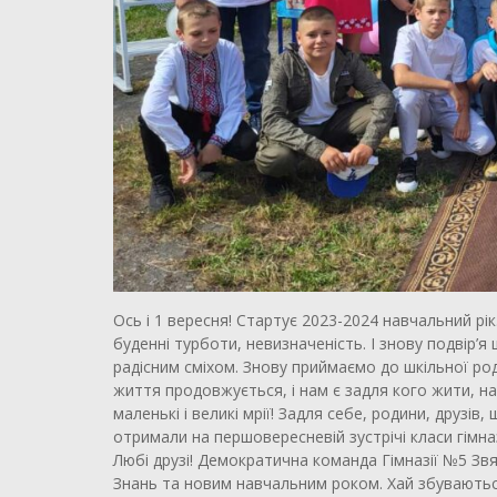
Ось і 1 вересня! Стартує 2023-2024 навчальний рік
буденні турботи, невизначеність. І знову подвір
радісним сміхом. Знову приймаємо до шкільної ро
життя продовжується, і нам є задля кого жити, на
маленькі і великі мрії! Задля себе, родини, друзі
отримали на першовересневій зустрічі класи гімназ
Любі друзі! Демократична команда Гімназії №5 Звяг
Знань та новим навчальним роком. Хай збуваються 