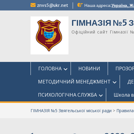
Перейти
znvs5@ukr.net
Наша адреса:
Україна, Ж
до
вмісту
ГІМНАЗІЯ №5 З
Офіційний сайт Гімназії 
ГОЛОВНА
НОВИНИ
ПРОЗОР
МЕТОДИЧНИЙ МЕНЕДЖМЕНТ
ДЕ
ПСИХОЛОГІЧНА СЛУЖБА
Школа в
ГІМНАЗІЯ №5 Звягельської міської ради
>
Правила 