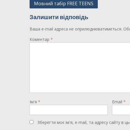
Навігація
Мовний табір FREE TEENS
записів
Залишити відповідь
Ваша e-mail адреса не оприлюднюватиметься.
Обо
Коментар
*
Ім'я
*
Email
*
Зберегти моє ім'я, e-mail, та адресу сайту в 