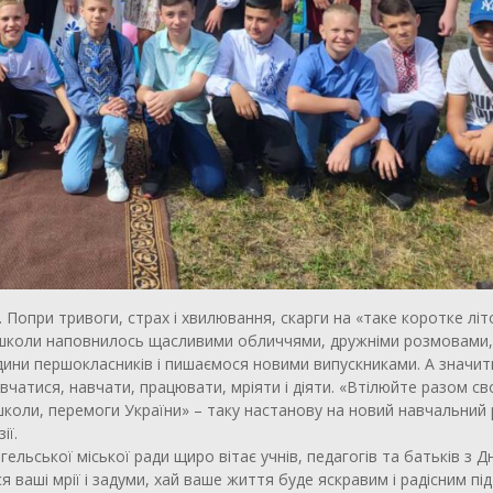
. Попри тривоги, страх і хвилювання, скарги на «таке коротке літ
’я школи наповнилось щасливими обличчями, дружніми розмовами,
дини першокласників і пишаємося новими випускниками. А значит
вчатися, навчати, працювати, мріяти і діяти. «Втілюйте разом св
в, школи, перемоги України» – таку настанову на новий навчальний 
ії.
ельської міської ради щиро вітає учнів, педагогів та батьків з Д
ваші мрії і задуми, хай ваше життя буде яскравим і радісним під