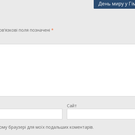
День миру у Гім
в’язкові поля позначені
*
Сайт
цьому браузері для моїх подальших коментарів.