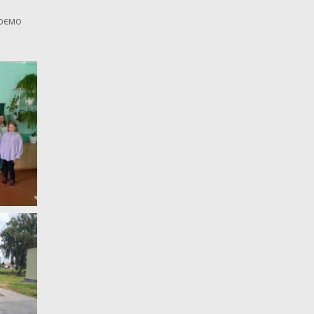
люємо