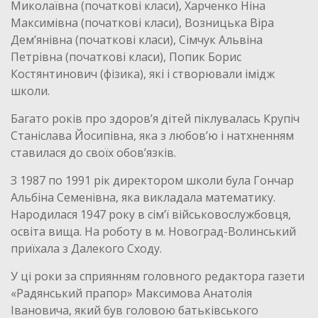
Миколаївна (початкові класи), Харченко Ніна
Максимівна (початкові класи), Возницька Віра
Дем’янівна (початкові класи), Сімчук Альвіна
Петрівна (початкові класи), Попик Борис
Костянтинович (фізика), які і створювали імідж
школи.
Багато років про здоров’я дітей піклувалась Крупіч
Станіслава Йосипівна, яка з любов’ю і натхненням
ставилася до своїх обов’язків.
З 1987 по 1991 рік директором школи була Гончар
Альбіна Семенівна, яка викладала математику.
Народилася 1947 року в сім’ї військовослужбовця,
освіта вища. На роботу в м. Новоград-Волинський
приїхала з Далекого Сходу.
У ці роки за сприянням головного редактора газети
«Радянський прапор» Максимова Анатолія
Івановича, який був головою батьківського