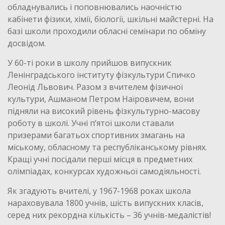
обладнувались і поповнювались наочністю
кабінети фізики, хімії, біології, шкільні майстерні. На
базі школи проходили обласні семінари по обміну
досвідом.
У 60-ті роки в школу прийшов випускник
Ленінградського інституту фізкультури Спичко
Леонід Львович. Разом з вчителем фізичної
культури, Ашманом Петром Наїровичем, вони
підняли на високий рівень фізкультурно-масову
роботу в школі. Учні п’ятої школи ставали
призерами багатьох спортивних змагань на
міському, обласному та республіканському рівнях.
Кращі учні посідали перші місця в предметних
олімпіадах, конкурсах художньої самодіяльності.
Як згадують вчителі, у 1967-1968 роках школа
нараховувала 1800 учнів, шість випускних класів,
серед них рекордна кількість – 36 учнів-медалістів!