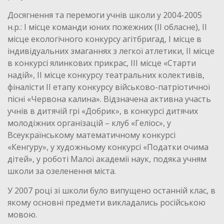
Досягнення та перемоги учнів школи у 2004-2005
н.р.: І місце команди юних пожежних (ІІ обласне), ІІ
місце екологічного конкурсу агітбригад, І місце в
індивідуальних змаганнях з легкої атлетики, ІІ місце
в конкурсі ялинкових прикрас, ІІІ місце «Старти
надій», ІІ місце конкурсу театральних колективів,
фіналісти ІІ етапу конкурсу військово-патріотичної
пісні «Червона калина». Відзначена активна участь
учнів в дитячій грі «Добрик», в конкурсі дитячих
молодіжних організацій – клуб «Геліос», у
Всеукраїнському математичному конкурсі
«Кенгуру», у художньому конкурсі «Податки очима
дітей», у роботі Малої академії наук, подяка учням
школи за озеленення міста.
У 2007 році зі школи було випущено останній клас, в
якому основні предмети викладались російською
мовою.