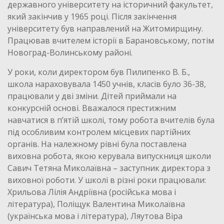
державного університету на історичний факультет,
який закінчив у 1965 році. Після закінчення
університету був направлений на Житомирщину.
Працював вчителем історії в Барановському, потім
Новоград-Волинському районі.
У роки, коли директором був Пилипенко В. Б.,
школа нараховувала 1450 учнів, класів було 36-38,
працювали у дві зміни. Дітей приймали на
конкурсній основі. Вважалося престижним
навчатися в п’ятій школі, тому робота вчителів була
під особливим контролем місцевих партійних
органів. На належному рівні була поставлена
виховна робота, якою керувала випускниця школи
Савич Тетяна Миколаївна – заступник директора з
виховної роботи. У школі в різні роки працювали:
Хрильова Лілія Андріївна (російська мова і
література), Поліщук Валентина Миколаївна
(українська мова і література), Ляутова Віра