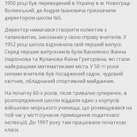
1950 році був переведений в Україну в м. Новоград-
Волинський, де Андрія Івановича призначили
директором школи №5.
Директор намагався створити колектив з
талановитих, закоханих у свою справу вчителів. У
1952 році школа відзначила свій перший випуск.
Серед перших випускників були Василенко Жанна
Іларіонова та Жуланова Фаїна Григорівна, які стали
найкращими математиками міста. У 50-ті роки
силами вчителів був посаджений садок, чудовий
квітник, обладнаний спортивний майданчик.
На початку 60-х років, після тривалих суперечок, в
розпорядження школи віддали один з корпусів
військово-морського училища, що розміщувався на
той час у місті (сучасне приміщення податкової
інспекції). До 1997 року там працювали початкові
класи.