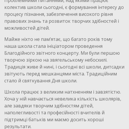
Проблемними питаннями, над якими працює
колектив школи сьогодні, є формування інтересу до
процесу пізнання, забезпечення високого рівня
правових знань та розвиток творчих здібностей і
можливостей дітей.
Майже ніхто не пам’ятає, що багато років тому
наша школа стала ініціатором проведення
Благодійного звітного концерту. Ми були першою
творчою зіркою на звягельському небосхилі.
Традиція живе й нині, і сьогодні всі школи, дитсадки
звітують перед мешканцями міста. Традиційним
стало й святкування Дня школи.
Школа працює з великим натхненням і завзятістю.
Хоча у ній навчається невелика кількість школярів,
але завдяки творчим здібностям дітей,
наполегливості та професійності вчителів й
підтримці батьків ми маємо досить хороші
результати.