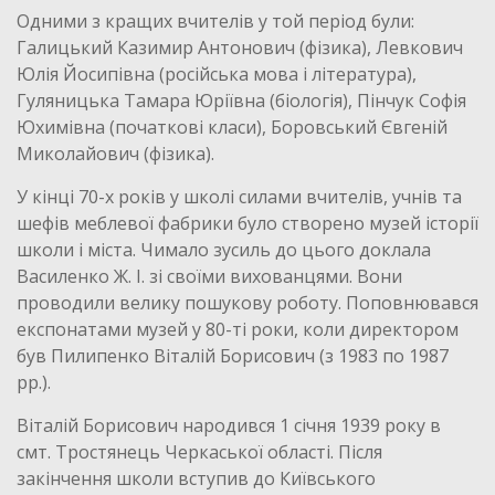
Одними з кращих вчителів у той період були:
Галицький Казимир Антонович (фізика), Левкович
Юлія Йосипівна (російська мова і література),
Гуляницька Тамара Юріївна (біологія), Пінчук Софія
Юхимівна (початкові класи), Боровський Євгеній
Миколайович (фізика).
У кінці 70-х років у школі силами вчителів, учнів та
шефів меблевої фабрики було створено музей історії
школи і міста. Чимало зусиль до цього доклала
Василенко Ж. І. зі своїми вихованцями. Вони
проводили велику пошукову роботу. Поповнювався
експонатами музей у 80-ті роки, коли директором
був Пилипенко Віталій Борисович (з 1983 по 1987
рр.).
Віталій Борисович народився 1 січня 1939 року в
смт. Тростянець Черкаської області. Після
закінчення школи вступив до Київського