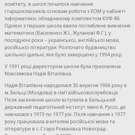
комітету, в школі почалося навчання
старшокласників основам роботи з ЕОМ у кабінеті
інформатики, обладнаному комплектом КУФ-86.
Однією з перших школа ввела поглиблене вивчення
математики (Василенко Ж.І., Жуланові Ф.Г.), у
послідуючі роки – української, англійської мови,
російської літератури. Розпочато будівництво
шкільної їдальні, яке було завершено у 1994 році.
У 1991 році директором школи була призначена
Максимова Надія Віталіївна.
Надія Віталіївна народилася 30 вересня 1956 року в
м. Бельці (Молдова) в сім’ї військовослужбовця.
Після закінчення школи вступила в Бельцький
державний педагогічний інститут імені А. Руссо, де
навчалася з 1973 по 1977 рік. Після навчання з 1977
року працювала вчителем російської мови та
літератури в с. Стара Романівка Новоград-