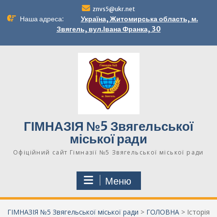
Перейти
znvs5@ukr.net
до
Наша адреса:
Україна, Житомирська область, м.
вмісту
Звягель, вул.Івана Франка, 30
ГІМНАЗІЯ №5 Звягельської
міської ради
Офіційний сайт Гімназії №5 Звягельської міської ради
Меню
ГІМНАЗІЯ №5 Звягельської міської ради
>
ГОЛОВНА
>
Історія