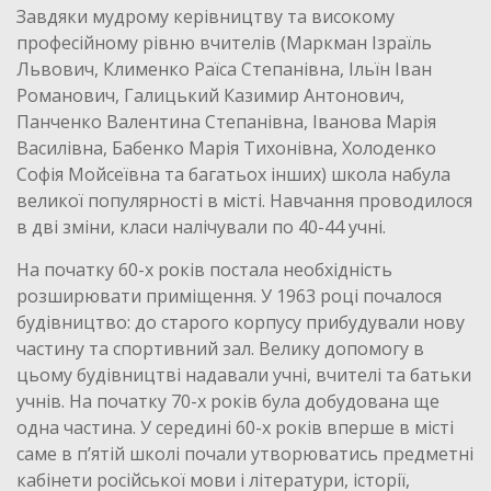
Завдяки мудрому керівництву та високому
професійному рівню вчителів (Маркман Ізраїль
Львович, Клименко Раїса Степанівна, Ільїн Іван
Романович, Галицький Казимир Антонович,
Панченко Валентина Степанівна, Іванова Марія
Василівна, Бабенко Марія Тихонівна, Холоденко
Софія Мойсеївна та багатьох інших) школа набула
великої популярності в місті. Навчання проводилося
в дві зміни, класи налічували по 40-44 учні.
На початку 60-х років постала необхідність
розширювати приміщення. У 1963 році почалося
будівництво: до старого корпусу прибудували нову
частину та спортивний зал. Велику допомогу в
цьому будівництві надавали учні, вчителі та батьки
учнів. На початку 70-х років була добудована ще
одна частина. У середині 60-х років вперше в місті
саме в п’ятій школі почали утворюватись предметні
кабінети російської мови і літератури, історії,