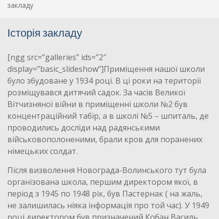
закладу
Історія закладу
[ngg src=”galleries” ids=”2″
display=”basic_slideshow”]Приміщення нашої школи
було збудоване у 1934 році. В ці роки на території
розміщувався дитячий садок. За часів Великої
Вітчизняної війни в приміщенні школи №2 був
концентраційний табір, а в школі №5 – шпиталь, де
проводились досліди над радянськими
військовополоненими, брали кров для поранених
німецьких солдат.
Після визволення Новограда-Волинського тут була
організована школа, першим директором якої, в
період з 1945 по 1948 рік, був Пастернак ( на жаль,
не залишилась ніяка інформація про той час). У 1949
році директором був призначений Кобан Василь