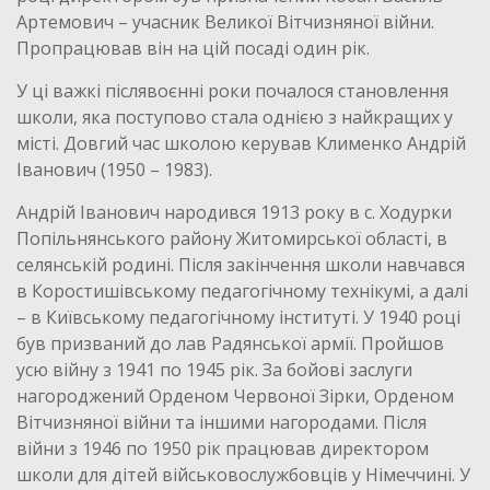
Артемович – учасник Великої Вітчизняної війни.
Пропрацював він на цій посаді один рік.
У ці важкі післявоєнні роки почалося становлення
школи, яка поступово стала однією з найкращих у
місті. Довгий час школою керував Клименко Андрій
Іванович (1950 – 1983).
Андрій Іванович народився 1913 року в с. Ходурки
Попільнянського району Житомирської області, в
селянській родині. Після закінчення школи навчався
в Коростишівському педагогічному технікумі, а далі
– в Київському педагогічному інституті. У 1940 році
був призваний до лав Радянської армії. Пройшов
усю війну з 1941 по 1945 рік. За бойові заслуги
нагороджений Орденом Червоної Зірки, Орденом
Вітчизняної війни та іншими нагородами. Після
війни з 1946 по 1950 рік працював директором
школи для дітей військовослужбовців у Німеччині. У