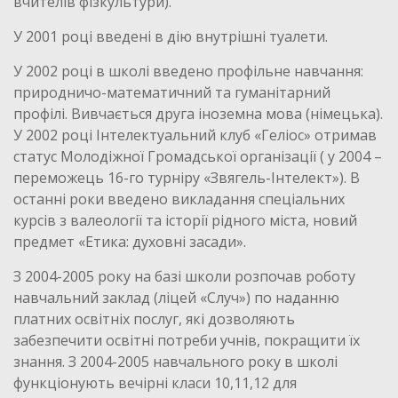
вчителів фізкультури).
У 2001 році введені в дію внутрішні туалети.
У 2002 році в школі введено профільне навчання:
природничо-математичний та гуманітарний
профілі. Вивчається друга іноземна мова (німецька).
У 2002 році Інтелектуальний клуб «Геліос» отримав
статус Молодіжної Громадської організації ( у 2004 –
переможець 16-го турніру «Звягель-Інтелект»). В
останні роки введено викладання спеціальних
курсів з валеології та історії рідного міста, новий
предмет «Етика: духовні засади».
З 2004-2005 року на базі школи розпочав роботу
навчальний заклад (ліцей «Случ») по наданню
платних освітніх послуг, які дозволяють
забезпечити освітні потреби учнів, покращити їх
знання. З 2004-2005 навчального року в школі
функціонують вечірні класи 10,11,12 для