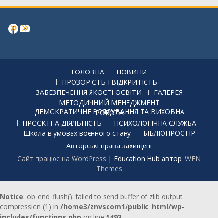
Facebook
https://www.youtube.com/channe
ГОЛОВНА
НОВИНИ
ПРОЗОРІСТЬ І ВІДКРИТІСТЬ
ЗАБЕЗПЕЧЕННЯ ЯКОСТІ ОСВІТИ
ГАЛЕРЕЯ
МЕТОДИЧНИЙ МЕНЕДЖМЕНТ
ДЕМОКРАТИЧНЕ ВРЯДУВАННЯ ТА ВИХОВНА РОБОТА
ПРОЄКТНА ДІЯЛЬНІСТЬ
ПСИХОЛОГІЧНА СЛУЖБА
Школа в умовах воєнного стану
БІБЛІОПРОСТІР
Авторські права захищені
Сайт працює на WordPress
|
Education Hub автор:
WEN
Themes
Notice
: ob_end_flush(): failed to send buffer of zlib output
compression (1) in
/home3/znvscom1/public_html/wp-
includes/functions.php
on line
5493