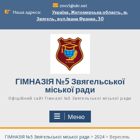
Перейти
znvs5@ukr.net
до
Наша адреса:
Україна, Житомирська область, м.
вмісту
Звягель, вул.Івана Франка, 30
ГІМНАЗІЯ №5 Звягельської
міської ради
Офіційний сайт Гімназії №5 Звягельської міської ради
Меню
ГІМНАЗІЯ №5 Звягельської міської ради
>
2024
>
Вересень